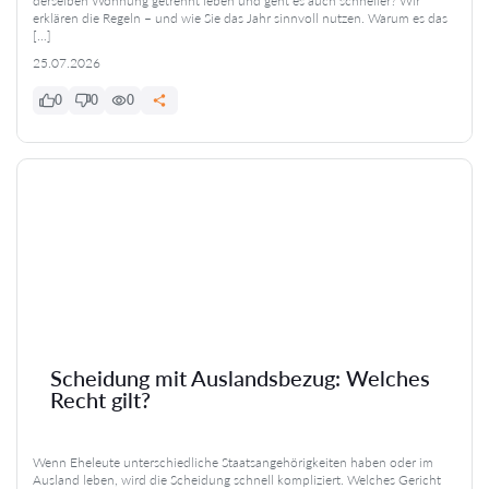
derselben Wohnung getrennt leben und geht es auch schneller? Wir
erklären die Regeln – und wie Sie das Jahr sinnvoll nutzen. Warum es das
[…]
25.07.2026
0
0
0
Scheidung mit Auslandsbezug: Welches
Recht gilt?
Wenn Eheleute unterschiedliche Staatsangehörigkeiten haben oder im
Ausland leben, wird die Scheidung schnell kompliziert. Welches Gericht