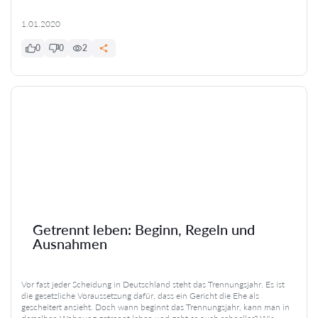
1.01.2020
0
0
2
Getrennt leben: Beginn, Regeln und
Ausnahmen
Vor fast jeder Scheidung in Deutschland steht das Trennungsjahr. Es ist
die gesetzliche Voraussetzung dafür, dass ein Gericht die Ehe als
gescheitert ansieht. Doch wann beginnt das Trennungsjahr, kann man in