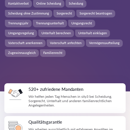
Kontaktverbot
Online Scheidung
Scheidung
Scheidung ohne Zustimmung
Sorgerecht
Sorgerecht beantragen
Trennungsjahr
Trennungsunterhalt
Umgangsrecht
Umgangsregelung
Unterhalt berechnen
Unterhalt einklagen
Vaterschaft anerkennen
Vaterschaft anfechten
Vermögensaufteilung
Zugewinnausgleich
Familienrecht
520+ zufriedene Mandanten
Wir helfen jeden Tag Menschen in sity3 bei Scheidung,
Sorgerecht, Unterhalt und anderen familienrechtlichen
Angelegenheiten.
Qualitätsgarantie
Wir arbeiten ausschließlich mit erfahrenen Anwälten im