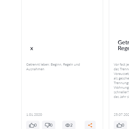
Getr
x
Reg
ele
Getrennt leben: Beginn, Regeln und
Vor fast 
t –
Ausnahmen
das Trennu
und
Vorausset
sen
als gesch
oft auch
Trennungs
nd
Wohnung g
lt für
schneller?
icher,
das Jahr 
…]
1.01.2020
25.07.20
0
0
2
0