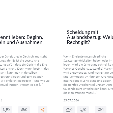
Scheidung mit
ennt leben: Beginn,
Auslandsbezug: Wel
eln und Ausnahmen
Recht gilt?
jeder Scheidung in Deutschland steht
Wenn Eheleute unterschiedliche
ngsjahr. Es ist die gesetzliche
Staatsangehörigkeiten haben oder im
zung dafür, dass ein Gericht die Ehe
leben, wird die Scheidung schnell kom
eitert ansieht. Doch wann beginnt das
Welches Gericht ist zuständig? Welch
jahr, kann man in derselben
wird angewendet? Und was gilt für Un
etrennt leben und geht es auch
und Vermögen? Wir bringen Ordnung 
 Wir erklären die Regeln – und wie Sie
internationale Scheidung und zeigen
sinnvoll nutzen. Warum es das […]
die richtige Weichenstellung am Anfa
tausende Euro entscheiden kann. Dre
die man trennen muss […]
26
25.07.2026
0
0
0
0
1