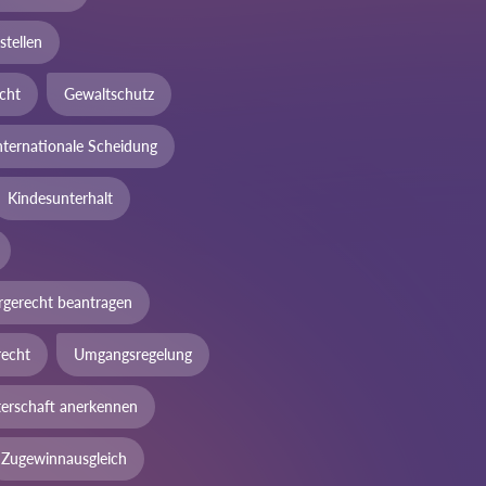
stellen
cht
Gewaltschutz
nternationale Scheidung
Kindesunterhalt
rgerecht beantragen
echt
Umgangsregelung
terschaft anerkennen
Zugewinnausgleich