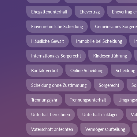
Ehegattenunterhalt
Ehevertrag
Ehevertrag er
Einvernehmliche Scheidung
Gemeinsames Sorgere
Häusliche Gewalt
Immobilie bei Scheidung
I
Internationales Sorgerecht
Kindesentführung
Kontaktverbot
Online Scheidung
Scheidung
Scheidung ohne Zustimmung
Sorgerecht
So
Trennungsjahr
Trennungsunterhalt
Umgangsr
Unterhalt berechnen
Unterhalt einklagen
Va
Vaterschaft anfechten
Vermögensaufteilung