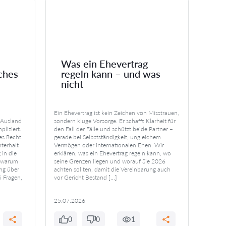
Was ein Ehevertrag
ches
regeln kann – und was
Tr
nicht
na
Ein Ehevertrag ist kein Zeichen von Misstrauen,
Nach ei
 Ausland
sondern kluge Vorsorge. Er schafft Klarheit für
existen
pliziert.
den Fall der Fälle und schützt beide Partner –
Unterh
es Recht
gerade bei Selbstständigkeit, ungleichem
deutsc
terhalt
Vermögen oder internationalen Ehen. Wir
Trennu
in die
erklären, was ein Ehevertrag regeln kann, wo
Unterh
, warum
seine Grenzen liegen und worauf Sie 2026
Anspru
ng über
achten sollten, damit die Vereinbarung auch
warum e
i Fragen,
vor Gericht Bestand […]
Zwei P
Unterh
25.07.2026
25.07
0
0
1
0