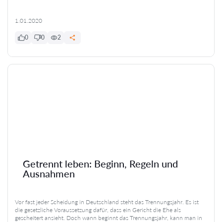
1.01.2020
0
0
2
Getrennt leben: Beginn, Regeln und
Ausnahmen
Vor fast jeder Scheidung in Deutschland steht das Trennungsjahr. Es ist
die gesetzliche Voraussetzung dafür, dass ein Gericht die Ehe als
gescheitert ansieht. Doch wann beginnt das Trennungsjahr, kann man in