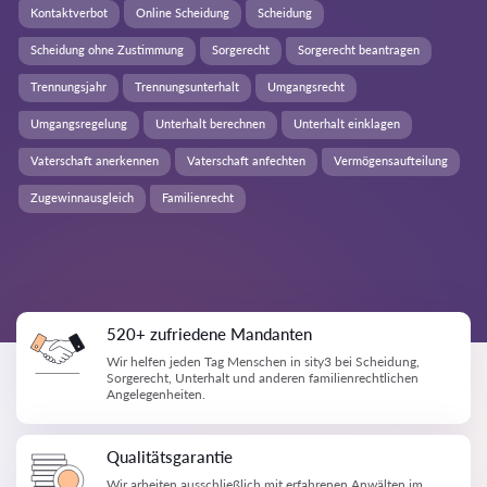
Kontaktverbot
Online Scheidung
Scheidung
Scheidung ohne Zustimmung
Sorgerecht
Sorgerecht beantragen
Trennungsjahr
Trennungsunterhalt
Umgangsrecht
Umgangsregelung
Unterhalt berechnen
Unterhalt einklagen
Vaterschaft anerkennen
Vaterschaft anfechten
Vermögensaufteilung
Zugewinnausgleich
Familienrecht
520+ zufriedene Mandanten
Wir helfen jeden Tag Menschen in sity3 bei Scheidung,
Sorgerecht, Unterhalt und anderen familienrechtlichen
Angelegenheiten.
Qualitätsgarantie
Wir arbeiten ausschließlich mit erfahrenen Anwälten im