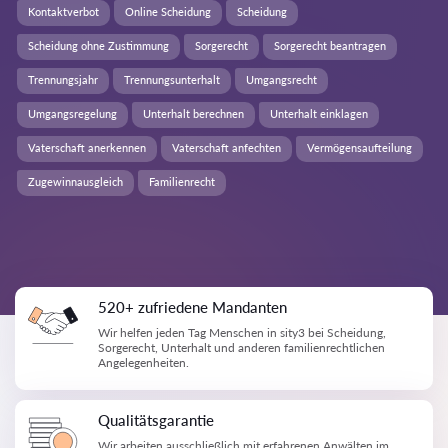
Kontaktverbot
Online Scheidung
Scheidung
Scheidung ohne Zustimmung
Sorgerecht
Sorgerecht beantragen
Trennungsjahr
Trennungsunterhalt
Umgangsrecht
Umgangsregelung
Unterhalt berechnen
Unterhalt einklagen
Vaterschaft anerkennen
Vaterschaft anfechten
Vermögensaufteilung
Zugewinnausgleich
Familienrecht
520+ zufriedene Mandanten
Wir helfen jeden Tag Menschen in sity3 bei Scheidung,
Sorgerecht, Unterhalt und anderen familienrechtlichen
Angelegenheiten.
Qualitätsgarantie
Wir arbeiten ausschließlich mit erfahrenen Anwälten im