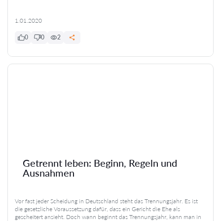
1.01.2020
0
0
2
Getrennt leben: Beginn, Regeln und
Ausnahmen
Vor fast jeder Scheidung in Deutschland steht das Trennungsjahr. Es ist
die gesetzliche Voraussetzung dafür, dass ein Gericht die Ehe als
gescheitert ansieht. Doch wann beginnt das Trennungsjahr, kann man in