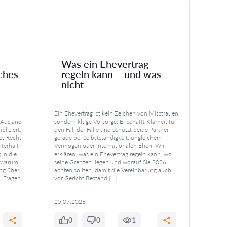
Was ein Ehevertrag
ches
regeln kann – und was
Tr
nicht
na
Ein Ehevertrag ist kein Zeichen von Misstrauen,
Nach ei
 Ausland
sondern kluge Vorsorge. Er schafft Klarheit für
existen
pliziert.
den Fall der Fälle und schützt beide Partner –
Unterh
es Recht
gerade bei Selbstständigkeit, ungleichem
deutsc
terhalt
Vermögen oder internationalen Ehen. Wir
Trennu
in die
erklären, was ein Ehevertrag regeln kann, wo
Unterh
, warum
seine Grenzen liegen und worauf Sie 2026
Anspru
ng über
achten sollten, damit die Vereinbarung auch
warum e
i Fragen,
vor Gericht Bestand […]
Zwei P
Unterh
25.07.2026
25.07
0
0
1
0