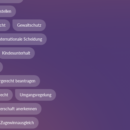
stellen
cht
Gewaltschutz
nternationale Scheidung
Kindesunterhalt
rgerecht beantragen
echt
Umgangsregelung
terschaft anerkennen
Zugewinnausgleich