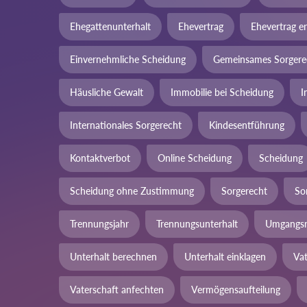
Ehegattenunterhalt
Ehevertrag
Ehevertrag er
Einvernehmliche Scheidung
Gemeinsames Sorgere
Häusliche Gewalt
Immobilie bei Scheidung
I
Internationales Sorgerecht
Kindesentführung
Kontaktverbot
Online Scheidung
Scheidung
Scheidung ohne Zustimmung
Sorgerecht
So
Trennungsjahr
Trennungsunterhalt
Umgangsr
Unterhalt berechnen
Unterhalt einklagen
Va
Vaterschaft anfechten
Vermögensaufteilung