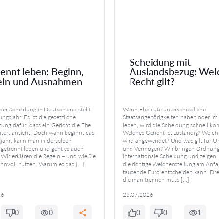
Scheidung mit
ennt leben: Beginn,
Auslandsbezug: Wel
eln und Ausnahmen
Recht gilt?
jeder Scheidung in Deutschland steht
Wenn Eheleute unterschiedliche
ngsjahr. Es ist die gesetzliche
Staatsangehörigkeiten haben oder im
zung dafür, dass ein Gericht die Ehe
leben, wird die Scheidung schnell kom
eitert ansieht. Doch wann beginnt das
Welches Gericht ist zuständig? Welch
jahr, kann man in derselben
wird angewendet? Und was gilt für Un
etrennt leben und geht es auch
und Vermögen? Wir bringen Ordnung 
 Wir erklären die Regeln – und wie Sie
internationale Scheidung und zeigen
sinnvoll nutzen. Warum es das […]
die richtige Weichenstellung am Anfa
tausende Euro entscheiden kann. Dre
die man trennen muss […]
26
25.07.2026
0
0
0
0
1