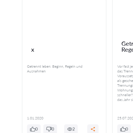
Getr
x
Reg
ele
Getrennt leben: Beginn, Regeln und
Vor fast 
t –
Ausnahmen
das Trennu
und
Vorausset
sen
als gesch
oft auch
Trennungs
nd
Wohnung g
lt für
schneller?
icher,
das Jahr 
…]
1.01.2020
25.07.20
0
0
2
0