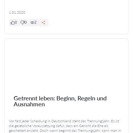
1.01.2020
0
0
2
Getrennt leben: Beginn, Regeln und
Ausnahmen
Vor fast jeder Scheidung in Deutschland steht das Trennungsjahr. Es ist
die gesetzliche Voraussetzung dafür, dass ein Gericht die Ehe als
gescheitert ansieht. Doch wann beginnt das Trennungsjahr, kann man in