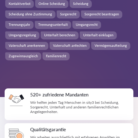
Kontaktverbot
Online Scheidung
Scheidung
Scheidung ohne Zustimmung
Sorgerecht
Sorgerecht beantragen
Trennungsjahr
Trennungsunterhalt
Umgangsrecht
Umgangsregelung
Unterhalt berechnen
Unterhalt einklagen
Vaterschaft anerkennen
Vaterschaft anfechten
Vermögensaufteilung
Zugewinnausgleich
Familienrecht
520+ zufriedene Mandanten
Wir helfen jeden Tag Menschen in sity3 bei Scheidung,
Sorgerecht, Unterhalt und anderen familienrechtlichen
Angelegenheiten.
Qualitätsgarantie
Wir arbeiten ausschließlich mit erfahrenen Anwälten im