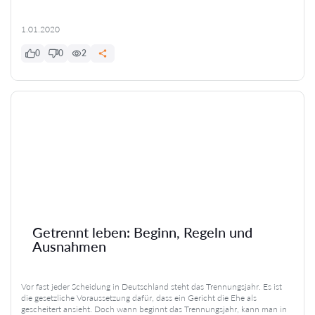
1.01.2020
0
0
2
Getrennt leben: Beginn, Regeln und
Ausnahmen
Vor fast jeder Scheidung in Deutschland steht das Trennungsjahr. Es ist
die gesetzliche Voraussetzung dafür, dass ein Gericht die Ehe als
gescheitert ansieht. Doch wann beginnt das Trennungsjahr, kann man in