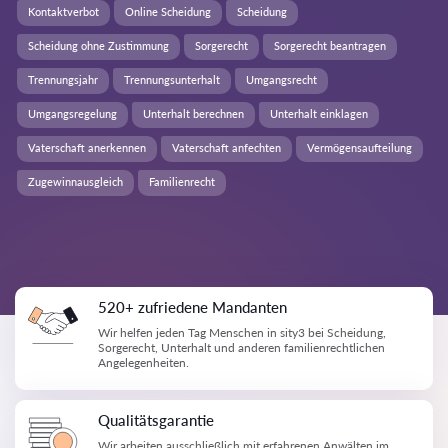
Kontaktverbot
Online Scheidung
Scheidung
Scheidung ohne Zustimmung
Sorgerecht
Sorgerecht beantragen
Trennungsjahr
Trennungsunterhalt
Umgangsrecht
Umgangsregelung
Unterhalt berechnen
Unterhalt einklagen
Vaterschaft anerkennen
Vaterschaft anfechten
Vermögensaufteilung
Zugewinnausgleich
Familienrecht
520+ zufriedene Mandanten
Wir helfen jeden Tag Menschen in sity3 bei Scheidung,
Sorgerecht, Unterhalt und anderen familienrechtlichen
Angelegenheiten.
Qualitätsgarantie
Wir arbeiten ausschließlich mit erfahrenen Anwälten im