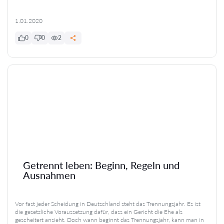
1.01.2020
0
0
2
Getrennt leben: Beginn, Regeln und
Ausnahmen
Vor fast jeder Scheidung in Deutschland steht das Trennungsjahr. Es ist
die gesetzliche Voraussetzung dafür, dass ein Gericht die Ehe als
gescheitert ansieht. Doch wann beginnt das Trennungsjahr, kann man in