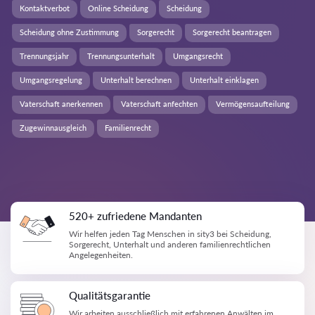
Kontaktverbot
Online Scheidung
Scheidung
Scheidung ohne Zustimmung
Sorgerecht
Sorgerecht beantragen
Trennungsjahr
Trennungsunterhalt
Umgangsrecht
Umgangsregelung
Unterhalt berechnen
Unterhalt einklagen
Vaterschaft anerkennen
Vaterschaft anfechten
Vermögensaufteilung
Zugewinnausgleich
Familienrecht
520+ zufriedene Mandanten
Wir helfen jeden Tag Menschen in sity3 bei Scheidung,
Sorgerecht, Unterhalt und anderen familienrechtlichen
Angelegenheiten.
Qualitätsgarantie
Wir arbeiten ausschließlich mit erfahrenen Anwälten im