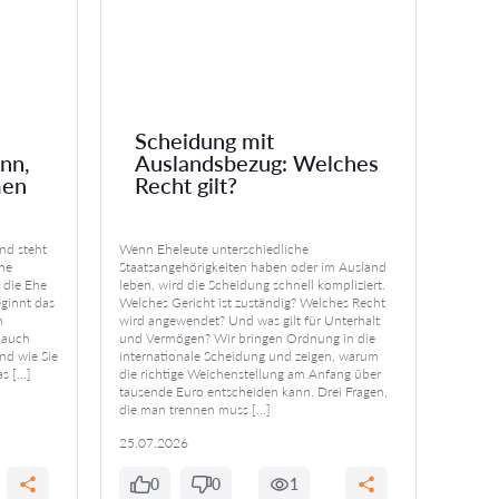
Scheidung mit
Wa
nn,
Auslandsbezug: Welches
re
men
Recht gilt?
ni
nd steht
Wenn Eheleute unterschiedliche
Ein Ehe
che
Staatsangehörigkeiten haben oder im Ausland
sondern
 die Ehe
leben, wird die Scheidung schnell kompliziert.
den Fal
eginnt das
Welches Gericht ist zuständig? Welches Recht
gerade
n
wird angewendet? Und was gilt für Unterhalt
Vermög
 auch
und Vermögen? Wir bringen Ordnung in die
erkläre
und wie Sie
internationale Scheidung und zeigen, warum
seine 
as […]
die richtige Weichenstellung am Anfang über
achten
tausende Euro entscheiden kann. Drei Fragen,
vor Ge
die man trennen muss […]
25.07.2026
25.07
0
0
1
0