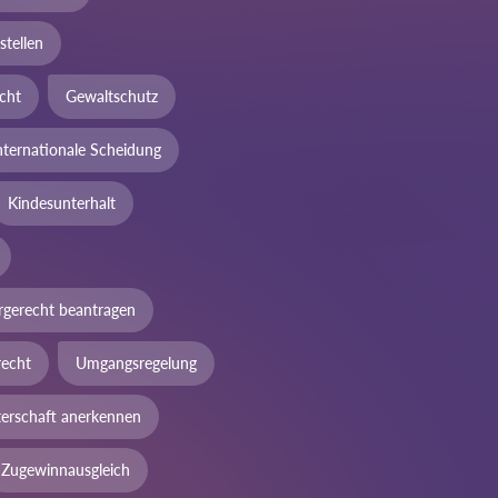
stellen
cht
Gewaltschutz
nternationale Scheidung
Kindesunterhalt
rgerecht beantragen
echt
Umgangsregelung
terschaft anerkennen
Zugewinnausgleich