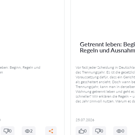
Getrennt leben: Begi
Regeln und Ausnah
leben: Beginn, Regeln und
Vor fast jeder Scheidung in Deutschla
en
das Trennungsjahr. Es ist die gesetzli
Voraussetzung dafür, dass ein Gericht
als gescheitert ansieht. Doch wann b
Trennungsjahr, kann man in derselbe
Wohnung getrennt leben und geht es
schneller? Wir erklären die Regeln – 
das Jahr sinnvoll nutzen. Warum es d
0
25.07.2026
0
2
0
0
0