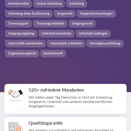
Kontaktverbot
Online Scheidung
Scheidung
Scheidung ohne Zustimmung
Sorgerecht
Sorgerecht beantragen
Trennungsjahr
Trennungsunterhalt
Umgangsrecht
Umgangsregelung
Unterhalt berechnen
Unterhalt einklagen
Vaterschaft anerkennen
Vaterschaft anfechten
Vermögensaufteilung
Zugewinnausgleich
Familienrecht
520+ zufriedene Mandanten
Wir helfen jeden Tag Menschen in sity3 bei Scheidung,
Sorgerecht, Unterhalt und anderen familienrechtlichen
Angelegenheiten.
Qualitätsgarantie
Wir arbeiten ausschließlich mit erfahrenen Anwälten im