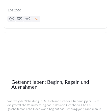
1.01.2020
0
0
2
Getrennt leben: Beginn, Regeln und
Ausnahmen
Vor fast jeder Scheidung in Deutschland steht das Trennungsjahr. Es ist
die gesetzliche Voraussetzung dafür, dass ein Gericht die Ehe als
gescheitert ansieht. Doch wann beginnt das Trennungsjahr, kann man in