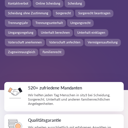
Kontaktverbot
Online Scheidung
Scheidung
Scheidung ohne Zustimmung
Sorgerecht
Sorgerecht beantragen
Trennungsjahr
Trennungsunterhalt
Umgangsrecht
Umgangsregelung
Unterhalt berechnen
Unterhalt einklagen
Vaterschaft anerkennen
Vaterschaft anfechten
Vermögensaufteilung
Zugewinnausgleich
Familienrecht
520+ zufriedene Mandanten
Wir helfen jeden Tag Menschen in sity3 bei Scheidung,
Sorgerecht, Unterhalt und anderen familienrechtlichen
Angelegenheiten.
Qualitätsgarantie
Wir arbeiten ausschließlich mit erfahrenen Anwälten im