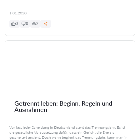
1.01.2020
0
0
2
Getrennt leben: Beginn, Regeln und
Ausnahmen
Vor fast jeder Scheidung in Deutschland steht das Trennungsjahr. Es ist
die gesetzliche Voraussetzung dafür, dass ein Gericht die Ehe als
gescheitert ansieht. Doch wann beginnt das Trennungsjahr, kann man in