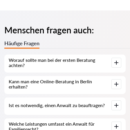
Menschen fragen auch:
Häufige Fragen
Worauf sollte man bei der ersten Beratung
achten?
Achten Sie darauf, ob der Anwalt Ihre Situation genau
Kann man eine Online-Beratung in Berlin
analysiert, verständlich erklärt und realistische Lösungen
erhalten?
anbietet. Das ist ein Zeichen für Professionalität.
Ja, viele Anwälte bieten Online-Beratung an. Dies ist eine
Ist es notwendig, einen Anwalt zu beauftragen?
schnelle und bequeme Möglichkeit, rechtliche Unterstützung
zu erhalten.
In vielen Fällen ist es nicht zwingend erforderlich, aber ein
Welche Leistungen umfasst ein Anwalt für
Anwalt erhöht die Erfolgschancen und hilft, Fehler zu
Familienrecht?