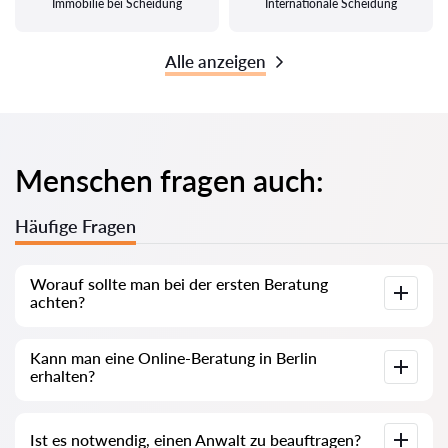
Immobilie bei Scheidung
Internationale Scheidung
Alle anzeigen
Menschen fragen auch:
Häufige Fragen
Worauf sollte man bei der ersten Beratung
achten?
Achten Sie darauf, ob der Anwalt Ihre Situation genau
Kann man eine Online-Beratung in Berlin
analysiert, verständlich erklärt und realistische Lösungen
erhalten?
anbietet. Das ist ein Zeichen für Professionalität.
Ja, viele Anwälte bieten Online-Beratung an. Dies ist eine
Ist es notwendig, einen Anwalt zu beauftragen?
schnelle und bequeme Möglichkeit, rechtliche Unterstützung