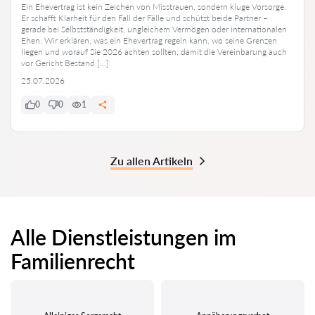
Ein Ehevertrag ist kein Zeichen von Misstrauen, sondern kluge Vorsorge.
Er schafft Klarheit für den Fall der Fälle und schützt beide Partner –
gerade bei Selbstständigkeit, ungleichem Vermögen oder internationalen
Ehen. Wir erklären, was ein Ehevertrag regeln kann, wo seine Grenzen
liegen und worauf Sie 2026 achten sollten, damit die Vereinbarung auch
vor Gericht Bestand […]
25.07.2026
0
0
1
Zu allen Artikeln
Alle Dienstleistungen im
Familienrecht