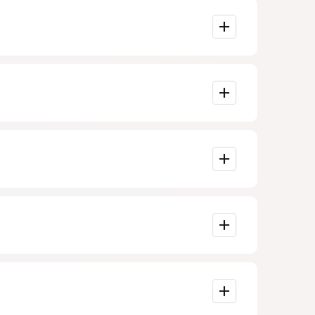
 gesamten
treitigkeiten
en Fällen