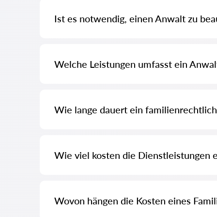
Ist es notwendig, einen Anwalt zu bea
In vielen Fällen ist es nicht zwingend erforderlich, abe
Welche Leistungen umfasst ein Anwalt
Ein Anwalt bietet Beratung, erstellt Dokumente, führt 
Verfahrens.
Wie lange dauert ein familienrechtlic
Die Dauer hängt vom Einzelfall ab. Einfache Fälle kö
länger dauern können.
Wie viel kosten die Dienstleistungen e
Die Kosten für einen Anwalt im Familienrecht in Berlin
richten sich die Gebühren nach dem Rechtsanwaltsverg
Wovon hängen die Kosten eines Famil