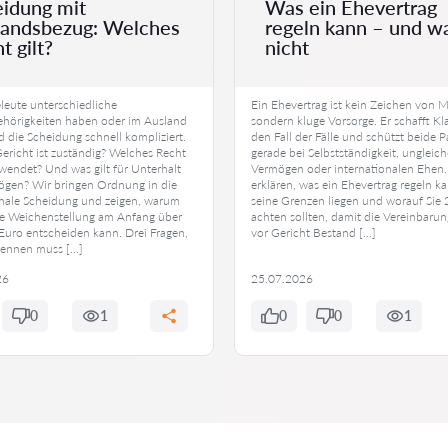
idung mit
Was ein Ehevertrag
landsbezug: Welches
regeln kann – und w
t gilt?
nicht
eute unterschiedliche
Ein Ehevertrag ist kein Zeichen von M
ehörigkeiten haben oder im Ausland
sondern kluge Vorsorge. Er schafft Kla
d die Scheidung schnell kompliziert.
den Fall der Fälle und schützt beide P
ericht ist zuständig? Welches Recht
gerade bei Selbstständigkeit, ungleic
wendet? Und was gilt für Unterhalt
Vermögen oder internationalen Ehen.
gen? Wir bringen Ordnung in die
erklären, was ein Ehevertrag regeln k
onale Scheidung und zeigen, warum
seine Grenzen liegen und worauf Sie
ige Weichenstellung am Anfang über
achten sollten, damit die Vereinbaru
Euro entscheiden kann. Drei Fragen,
vor Gericht Bestand […]
rennen muss […]
26
25.07.2026
0
1
0
0
1