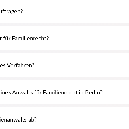
uftragen?
r ein Anwalt erhöht die Erfolgschancen und hilft, Fehler zu vermeiden.
 für Familienrecht?
Verhandlungen und vertritt Sie vor Gericht. Er begleitet Sie während des
hes Verfahren?
nnen innerhalb weniger Monate abgeschlossen werden, während komplexe S
ines Anwalts für Familienrecht in Berlin?
 hängen von der Komplexität des Falls und dem Arbeitsaufwand ab. In viel
ütungsgesetz (RVG) oder werden individuell vereinbart.
ienanwalts ab?