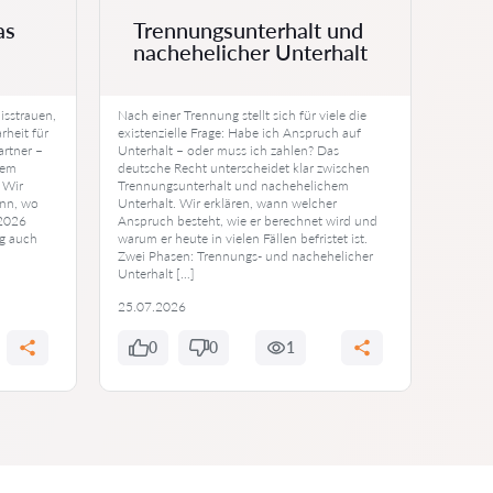
Ve
as
Trennungsunterhalt und
wi
nachehelicher Unterhalt
be
isstrauen,
Nach einer Trennung stellt sich für viele die
Wer von
rheit für
existenzielle Frage: Habe ich Anspruch auf
brauch
artner –
Unterhalt – oder muss ich zahlen? Das
deutsc
hem
deutsche Recht unterscheidet klar zwischen
von de
 Wir
Trennungsunterhalt und nachehelichem
über g
ann, wo
Unterhalt. Wir erklären, wann welcher
Zuweis
 2026
Anspruch besteht, wie er berechnet wird und
dem Ge
ng auch
warum er heute in vielen Fällen befristet ist.
bundes
Zwei Phasen: Trennungs- und nachehelicher
Beratun
Unterhalt […]
sie dur
25.07.2026
25.07
0
0
1
0