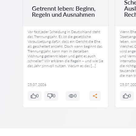
Sche
Getrennt leben: Beginn,
Aus
Regeln und Ausnahmen
Rech
inst
Vor fast jeder Scheidung in Deutschland steht
Wenn Ehel
üllt
das Trennungsjahr. Es ist die gesetzliche
Staatsang
Voraussetzung dafür, dass ein Gericht die Ehe
leben, wir
nn
als gescheitert ansieht. Doch wann beginnt das
Welches G
em, was
Trennungsjahr, kann man in derselben
wird ange
Wohnung getrennt leben und geht es auch
und Vermö
ommt
schneller? Wir erklären die Regeln – und wie Sie
internati
]
das Jahr sinnvoll nutzen. Warum es das […]
die richt
tausende 
die man t
25.07.2026
25.07.20
0
0
0
0