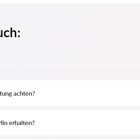
uch:
atung achten?
nalysiert, verständlich erklärt und realistische Lösungen anbietet. Das is
lin erhalten?
eine schnelle und bequeme Möglichkeit, rechtliche Unterstützung zu erhalt