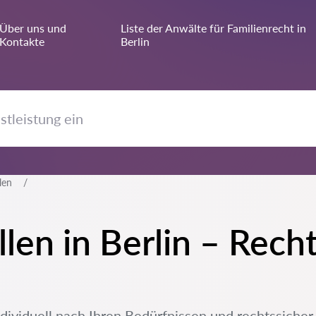
Über uns und
Liste der Anwälte für Familienrecht in
Kontakte
Berlin
len
llen in Berlin – Rech
ndividuell nach Ihren Bedürfnissen und rechtssicher.